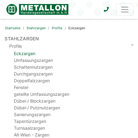
Startseite
Stahlzargen
Profile
Eckzargen
STAHLZARGEN
Profile
Eckzargen
Umfassungszargen
Schattennutzargen
Durchgangszargen
Doppelfalzzargen
Fenster
geteilte Umfassungszargen
Dübel-/ Blockzargen
Dübel-/ Putznutzargen
Sanierungszargen
Tapentürzargen
Turnsaalzargen
Alt-Wien - Zargen